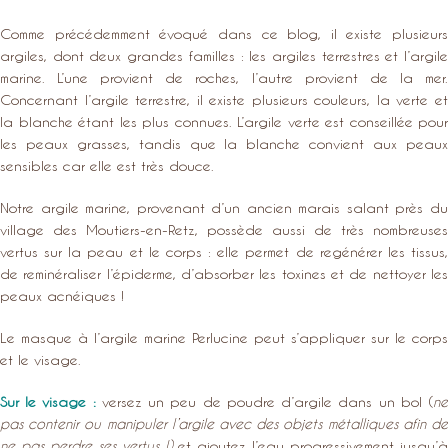
Comme précédemment évoqué dans ce blog,
il existe plusieurs
argiles
, dont deux grandes familles : les argiles terrestres et l’
argile
marine
. L’une provient de roches, l’autre provient de la mer.
Concernant l’argile terrestre, il existe plusieurs couleurs, la verte et
la blanche étant les plus connues. L’argile verte est conseillée pour
les peaux grasses, tandis que la blanche convient aux peaux
sensibles car elle est très douce.
Notre argile marine, provenant d’un ancien marais salant près du
village des Moutiers-en-Retz, possède aussi de très nombreuses
vertus sur la peau et le corps : elle permet de regénérer les tissus,
de reminéraliser l’épiderme, d’absorber les toxines et de nettoyer les
peaux acnéiques !
Le masque à l’argile marine Perlucine peut s’appliquer sur le corps
et le visage.
Sur le visage :
versez un peu de poudre d’argile dans un bol (
n
pas contenir ou manipuler l’argile avec des objets métalliques afin de
ne pas perdre ses vertus !)
et ajoutez l’eau progressivement jusqu’à