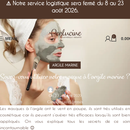
⚠️
Notre service logistique sera fermé du 8 au 23
août 2026.
0
MENU
0.00
ARGILE MARINE
Savez-vous utiliser notre masque à l’argile marine ?
Perlucine
On 23 octobre 2020
Commentaires fermés
Les masques à l’argile ont le vent en poupe, ils sont très utilisés en
cosmétique car ils peuvent s’avérer très efficaces lorsqu’ils sont bien
appliqués. On vous explique tous les secrets de ce soin
incontournable 😊