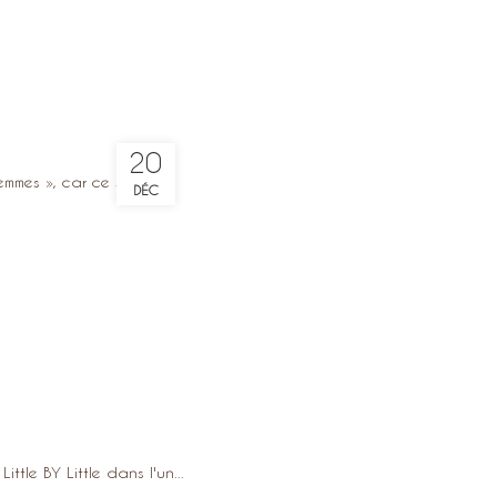
20
mmes », car ce sont l...
DÉC
le BY Little dans l'un...