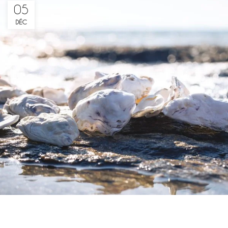
05
DÉC