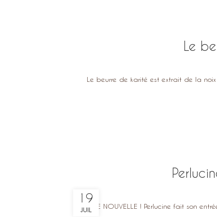
Le be
Le beurre de karité est extrait de la noix
Perlucin
19
BONNE NOUVELLE ! Perlucine fait son entrée 
JUIL