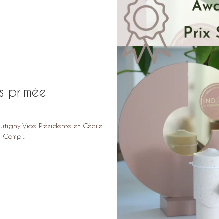
is primée
igny Vice Présidente et Cécile
 Comp...