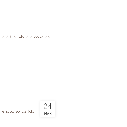
a été attribué à notre po...
24
tique solide (dont fait p...
MAR