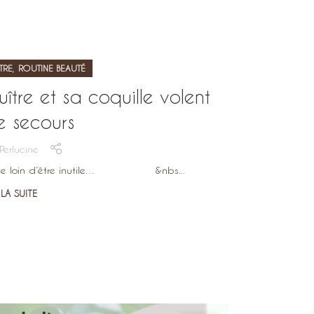
,
TRE
ROUTINE BEAUTÉ
uître et sa coquille volent
e secours
Perlucine
ais elle loin d’être inutile… &nbs...
 LA SUITE