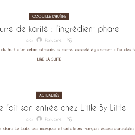
COQUILLE D'HUÎTRE
urre de karité : l’ingrédient phare
par
Perlucine
 du fruit d’un arbre africain, le karité, appelé également « l’or des fe
LIRE LA SUITE
ACTUALITÉS
e fait son entrée chez Little By Little
par
Perlucine
dans Le Lab. des marques et créateurs français écoresponsables Litt