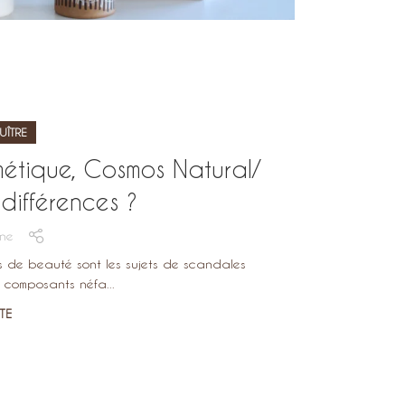
UÎTRE
métique, Cosmos Natural/
différences ?
ine
ts de beauté sont les sujets de scandales
s composants néfa...
ITE