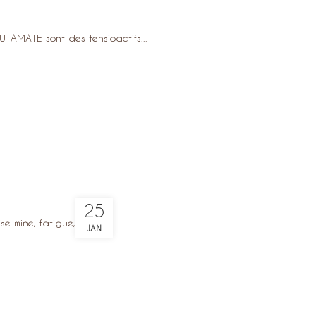
MATE sont des tensioactifs...
25
 mine, fatigue, alco...
JAN