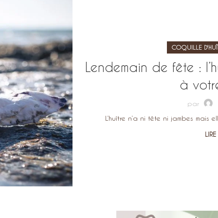
COQUILLE D'HUÎ
Lendemain de fête : l’h
à votr
par
L’huître n’a ni tête ni jambes m
LIRE