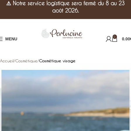
⚠️
Notre service logistique sera fermé du 8 au 23
août 2026.
0
MENU
0.00
Accueil
Cosmétique
Cosmétique visage