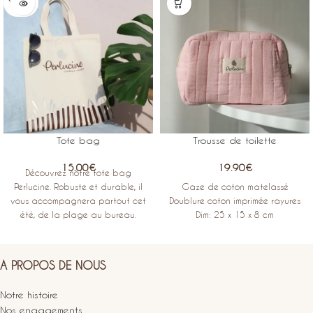
UT
Tote bag
Trousse de toilette
15.00
€
19.90
€
Découvrez notre tote bag
Perlucine. Robuste et durable, il
Gaze de coton matelassé
vous accompagnera partout cet
Doublure coton imprimée rayures
été, de la plage au bureau.
Dim: 25 x 15 x 8 cm
A PROPOS DE NOUS
Notre histoire
Nos engagements