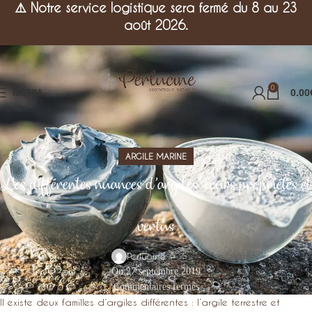
⚠️
Notre service logistique sera fermé du 8 au 23
août 2026.
0
MENU
0.00
ARGILE MARINE
Les différentes nuances d’argiles, leurs propriétés et
vertus
Perlucine
On 27 septembre 2019
Commentaires fermés
Il existe deux familles d’argiles différentes : l’argile terrestre et