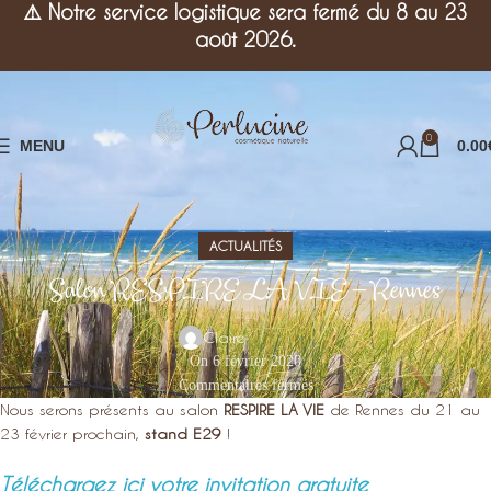
⚠️
Notre service logistique sera fermé du 8 au 23
août 2026.
0
MENU
0.00
ACTUALITÉS
Salon RESPIRE LA VIE – Rennes
Claire
On 6 février 2020
Commentaires fermés
Nous serons présents au salon
RESPIRE LA VIE
de Rennes du 21 au
23 février prochain,
stand E29
!
Téléchargez ici votre invitation gratuite