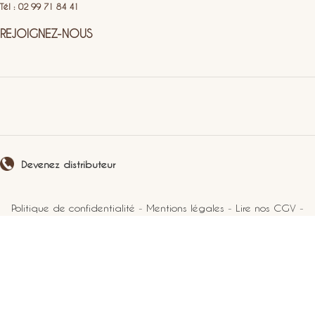
Tél : 02 99 71 84 41
REJOIGNEZ-NOUS
Devenez distributeur
Politique de confidentialité
-
Mentions légales
-
Lire nos CGV
-
Plan du site
2021 Perlucine. Tous droits réservés.