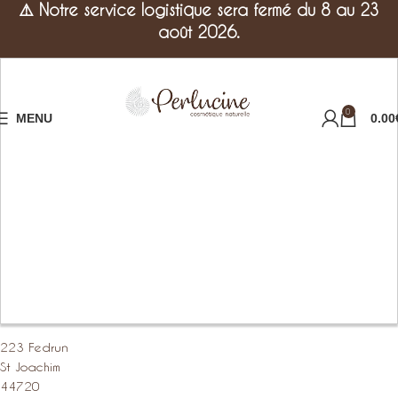
⚠️
Notre service logistique sera fermé du 8 au 23
août 2026.
0
MENU
0.00
223 Fedrun
St Joachim
44720