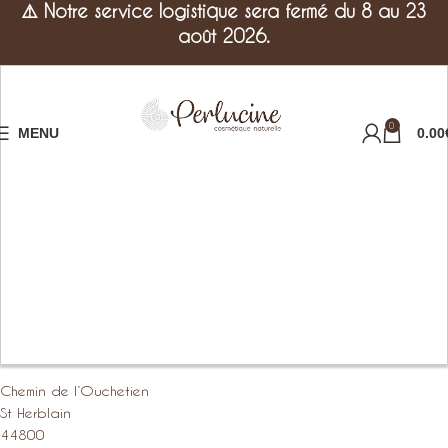
⚠️
Notre service logistique sera fermé du 8 au 23
août 2026.
0
MENU
0.00
Chemin de l’Ouchetien
St Herblain
44800