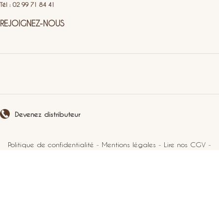
Tél : 02 99 71 84 41
REJOIGNEZ-NOUS
Devenez distributeur
Politique de confidentialité
-
Mentions légales
-
Lire nos CGV
-
Plan du site
2021 Perlucine. Tous droits réservés.