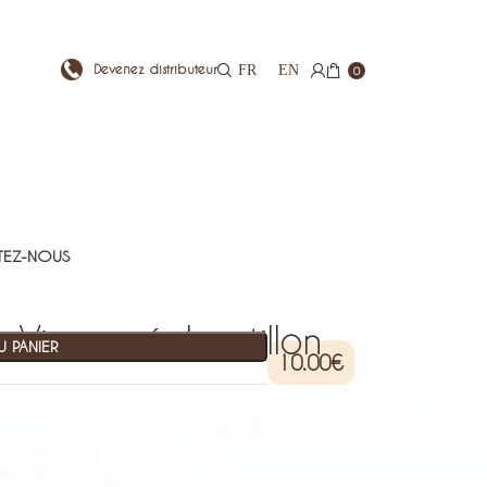
Devenez distributeur
FR
EN
0
EZ-NOUS
 Visage échantillon
 PANIER
10.00
€