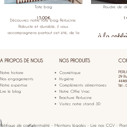
Tote bag
Poudre de d
15.00
€
1
Découvrez notre tote bag Perlucine.
Robuste et durable, il vous
accompagnera partout cet été, de la
à la coquil
plage au bureau.
Natpack de 35g
de 100g, s
ans 
Douce et délic
A PROPOS DE NOUS
NOS PRODUITS
CON
douche Perlucine
votre peau. E
PERLU
Notre histoire
Cosmétique
instantanément 
29 R
Nos engagements
Hygiène
4446
contact de l’
Notre expertise
Compléments alimentaires
Tél :
parfumée apporte 
Lire le blog
Notre Offre Vrac
votre douche et 
Brochure Perlucine
voile sucré et ens
Visitez notre stand 3D
un flacon re
l’emporterez pa
100 gr en papier
Politique de confidentialité
-
Mentions légales
-
Lire nos CGV
-
Plan