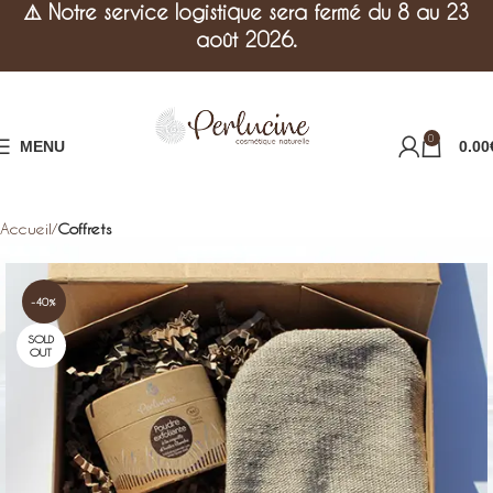
⚠️
Notre service logistique sera fermé du 8 au 23
août 2026.
0
MENU
0.00
Accueil
Coffrets
-40%
SOLD
OUT