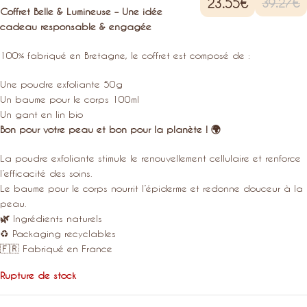
23.55
€
39.27
€
Coffret Belle & Lumineuse – Une idée
cadeau responsable & engagée
100% fabriqué en Bretagne, le coffret est composé de :
Une poudre exfoliante 50g
Un baume pour le corps 100ml
Un gant en lin bio
Bon pour votre peau et bon pour la planète !
🌍
La poudre exfoliante stimule le renouvellement cellulaire et renforce
l’efficacité des soins.
Le baume pour le corps nourrit l’épiderme et redonne douceur à la
peau.
🌿
Ingrédients naturels
♻️ Packaging recyclables
🇫🇷 Fabriqué en France
Rupture de stock