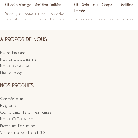
Kit Soin Visage - édition limitée
Kit Soin du Corps - édition
limitée
Découvrez notre kit pour prendre
soin de votre visage. Un soin
Le cadeau idéal, notre routine
visage et lèvres tout en douceur
soin du corps Perlucine avec nos
pour préparer l’arrivée du soleil.
best-seller.
A PROPOS DE NOUS
un pochon en coton bio (17 x
Un soin du corps tout en
21cm)
au choix
“secret de
douceur pour préparer l’arrivée
Notre histoire
l’océan”
ou
illustré
“baigneuses”
du soleil.
Nos engagements
OFFERT
un gommage corps 200ml
Notre expertise
une poudre nettoyante pour le
au choix
l’huile nacrée corps
ou
Lire le blog
visage 40g
le baume corps 100ml
un baume lèvres 15 ml
un gant en coton bio
OFFERT
NOS PRODUITS
La poudre nettoyante visage
Le gommage Perlucine permet
élimine délicatement les
d’affiner le grain de peau en un
impuretés
accumulées à la
Cosmétique
seul geste. Les sels marins et
les
surface de la peau et
l’assainit
Hygiène
coquilles d’huîtres
blanches
sans l’assécher
. Au contact de
Compléments alimentaires
éliminent les cellules mortes
l’eau, elle fond et se transforme
Notre Offre Vrac
accumulées à la surface de la
en une
crème moussante
peau afin de la laisser
Brochure Perlucine
onctueuse
qui laisse la peau
parfaitement douce, lumineuse et
Visitez notre stand 3D
douce, lisse et parfaitement
hydratée.