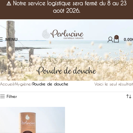
⚠️
Notre service logistique sera fermé du 8 au 23
août 2026.
0
MENU
0.00
Poudre de douche
Accueil
Hygiène
Poudre de douche
Voici le seul résultat
Filtrer