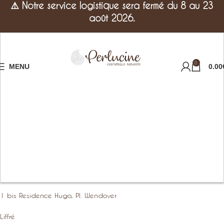
⚠️
Notre service logistique sera fermé du 8 au 23
août 2026.
0
MENU
0.00
1 bis Residence Hugo, Pl. Wendover
Liffré