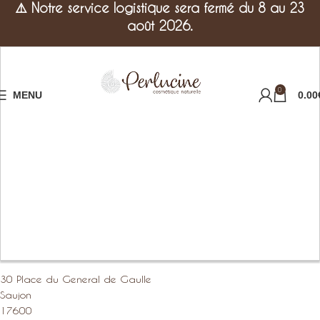
⚠️
Notre service logistique sera fermé du 8 au 23
août 2026.
0
MENU
0.00
30 Place du General de Gaulle
Saujon
17600