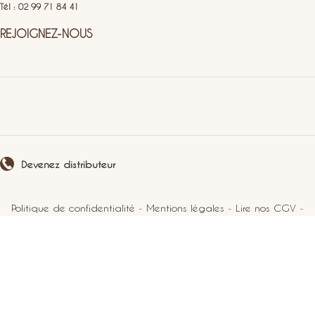
Tél : 02 99 71 84 41
REJOIGNEZ-NOUS
Devenez distributeur
Politique de confidentialité
-
Mentions légales
-
Lire nos CGV
-
Plan du site
2021 Perlucine. Tous droits réservés.