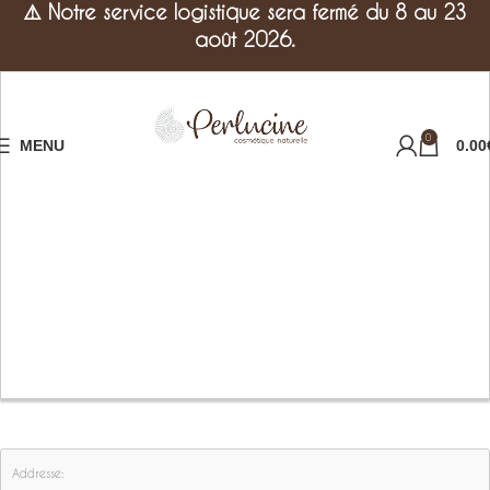
⚠️
Notre service logistique sera fermé du 8 au 23
août 2026.
0
MENU
0.00
Addresse: