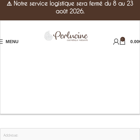
⚠️
Notre service logistique sera fermé du 8 au 23
août 2026.
0
MENU
0.00
Addresse: