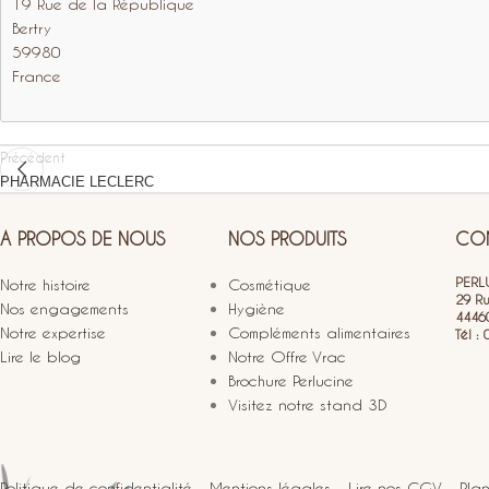
19 Rue de la République
Bertry
59980
France
Précédent
PHARMACIE LECLERC
A PROPOS DE NOUS
NOS PRODUITS
CON
PERLU
Notre histoire
Cosmétique
29 R
Nos engagements
Hygiène
4446
Notre expertise
Compléments alimentaires
Tél :
Lire le blog
Notre Offre Vrac
Brochure Perlucine
Visitez notre stand 3D
Politique de confidentialité
-
Mentions légales
-
Lire nos CGV
-
Plan