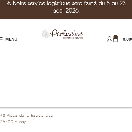
⚠️
Notre service logistique sera fermé du 8 au 23
août 2026.
0
MENU
0.00
48 Place de la République
56400 Auray