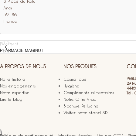
8 Place du Poilu
Anor
59186
France
Précédent
PHARMACIE MAGINOT
A PROPOS DE NOUS
NOS PRODUITS
CON
PERLU
Notre histoire
Cosmétique
29 R
Nos engagements
Hygiène
4446
Notre expertise
Compléments alimentaires
Tél :
Lire le blog
Notre Offre Vrac
Brochure Perlucine
Visitez notre stand 3D
Politique de confidentialité
-
Mentions légales
-
Lire nos CGV
-
Plan