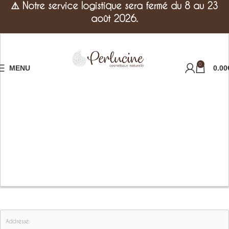
⚠️
Notre service logistique sera fermé du 8 au 23
août 2026.
0
MENU
0.00
Addresse: