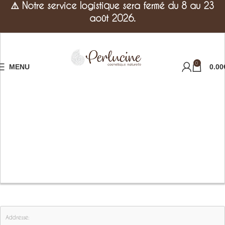
⚠️
Notre service logistique sera fermé du 8 au 23
août 2026.
0
MENU
0.00
Addresse: