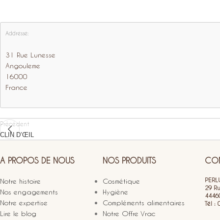
Addresse:
31 Rue Lunesse
Angouleme
16000
France
Précédent
CLIN D’ŒIL
A PROPOS DE NOUS
NOS PRODUITS
CON
PERLU
Notre histoire
Cosmétique
29 R
Nos engagements
Hygiène
4446
Notre expertise
Compléments alimentaires
Tél :
Lire le blog
Notre Offre Vrac