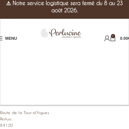
⚠️
Notre service logistique sera fermé du 8 au 23
août 2026.
0
MENU
0.00
Route de la Tour-d’Aigues
Pertuis
84120