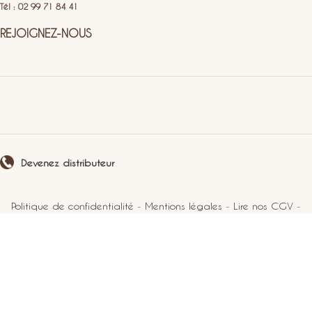
Tél : 02 99 71 84 41
REJOIGNEZ-NOUS
Devenez distributeur
Politique de confidentialité
-
Mentions légales
-
Lire nos CGV
-
Plan du site
2021 Perlucine. Tous droits réservés.