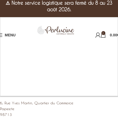
⚠️
Notre service logistique sera fermé du 8 au 23
août 2026.
0
MENU
0.00
6, Rue Yves Martin, Quartier du Commerce
Papeete
98713