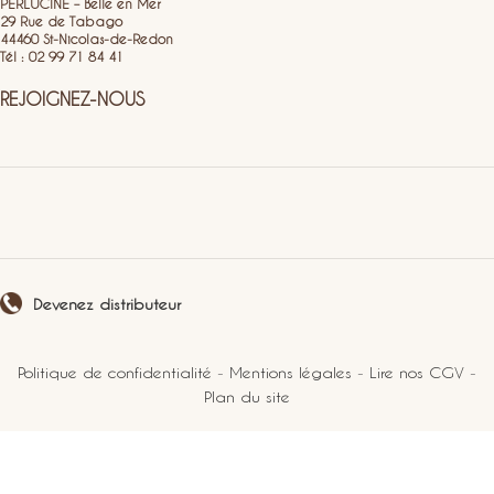
PERLUCINE – Belle en Mer
29 Rue de Tabago
44460 St-Nicolas-de-Redon
Tél : 02 99 71 84 41
REJOIGNEZ-NOUS
Devenez distributeur
Politique de confidentialité
-
Mentions légales
-
Lire nos CGV
-
Plan du site
2021 Perlucine. Tous droits réservés.