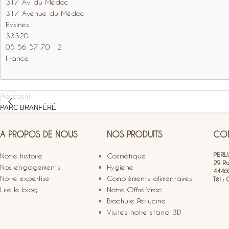
317 Av. du Médoc
317 Avenue du Médoc
Eysines
33320
05 56 57 70 12
France
Précédent
PARC BRANFÉRÉ
A PROPOS DE NOUS
NOS PRODUITS
CON
PERLU
Notre histoire
Cosmétique
29 R
Nos engagements
Hygiène
4446
Notre expertise
Compléments alimentaires
Tél :
Lire le blog
Notre Offre Vrac
Brochure Perlucine
Visitez notre stand 3D