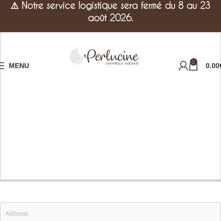
⚠️
Notre service logistique sera fermé du 8 au 23
août 2026.
0
MENU
0.00
Addresse: