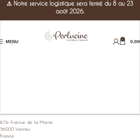
⚠️
Notre service logistique sera fermé du 8 au 23
août 2026.
0
MENU
0.00
67b Avenue de la Marne
56000 Vannes
France