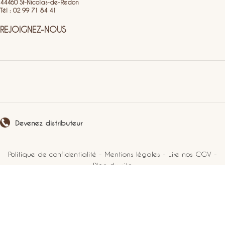
44460 St-Nicolas-de-Redon
Tél : 02 99 71 84 41
REJOIGNEZ-NOUS
Devenez distributeur
Politique de confidentialité
-
Mentions légales
-
Lire nos CGV
-
Plan du site
2021 Perlucine. Tous droits réservés.