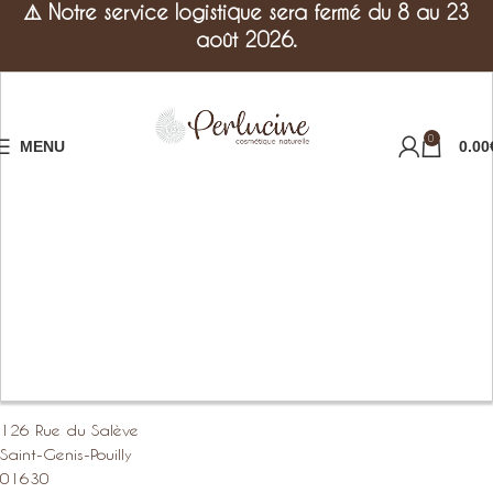
⚠️
Notre service logistique sera fermé du 8 au 23
août 2026.
0
MENU
0.00
126 Rue du Salève
Saint-Genis-Pouilly
01630