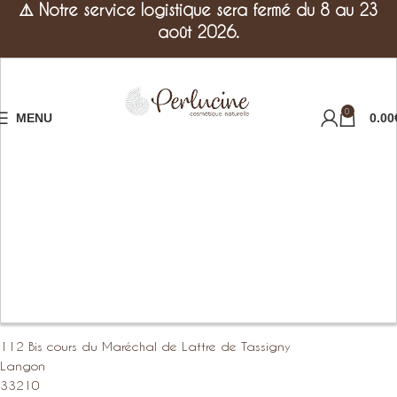
⚠️
Notre service logistique sera fermé du 8 au 23
août 2026.
0
MENU
0.00
112 Bis cours du Maréchal de Lattre de Tassigny
Langon
33210