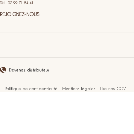
Tél : 02 99 71 84 41
REJOIGNEZ-NOUS
Devenez distributeur
Politique de confidentialité
-
Mentions légales
-
Lire nos CGV
-
Plan du site
2021 Perlucine. Tous droits réservés.