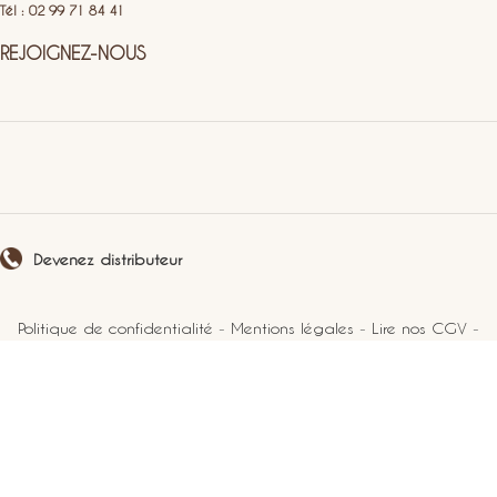
Tél : 02 99 71 84 41
REJOIGNEZ-NOUS
Devenez distributeur
Politique de confidentialité
-
Mentions légales
-
Lire nos CGV
-
Plan du site
2021 Perlucine. Tous droits réservés.