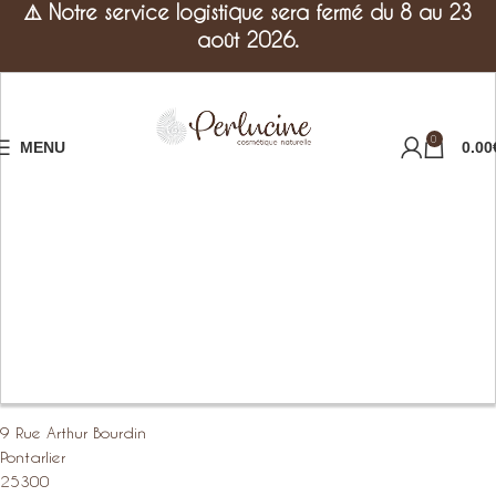
⚠️
Notre service logistique sera fermé du 8 au 23
août 2026.
0
MENU
0.00
9 Rue Arthur Bourdin
Pontarlier
25300