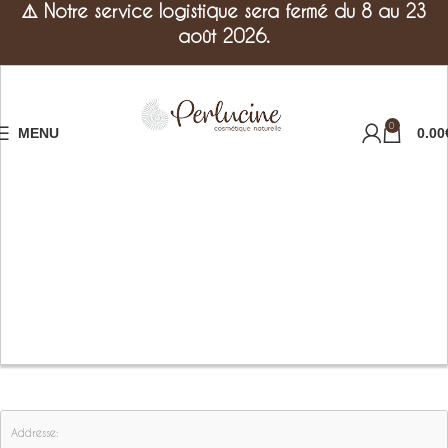
⚠️
Notre service logistique sera fermé du 8 au 23
août 2026.
0
MENU
0.00
Addresse: