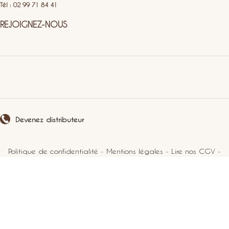
Tél : 02 99 71 84 41
REJOIGNEZ-NOUS
Devenez distributeur
Politique de confidentialité
-
Mentions légales
-
Lire nos CGV
-
Plan du site
2021 Perlucine. Tous droits réservés.