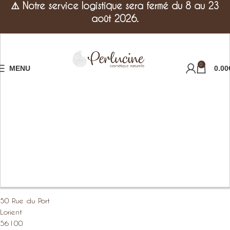
⚠️
Notre service logistique sera fermé du 8 au 23
août 2026.
0
MENU
0.00
50 Rue du Port
Lorient
56100