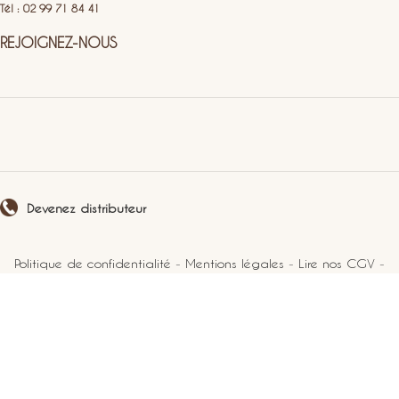
Tél : 02 99 71 84 41
REJOIGNEZ-NOUS
Devenez distributeur
Politique de confidentialité
-
Mentions légales
-
Lire nos CGV
-
Plan du site
2021 Perlucine. Tous droits réservés.