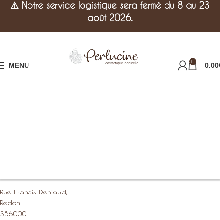
⚠️
Notre service logistique sera fermé du 8 au 23
août 2026.
0
MENU
0.00
Rue Francis Deniaud,
Redon
356000