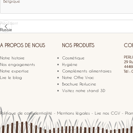
Belgique
Précédent
Russie
A PROPOS DE NOUS
NOS PRODUITS
CON
PERLU
Notre histoire
Cosmétique
29 R
Nos engagements
Hygiène
4446
Notre expertise
Compléments alimentaires
Tél :
Lire le blog
Notre Offre Vrac
Brochure Perlucine
Visitez notre stand 3D
Politique de confidentialité
-
Mentions légales
-
Lire nos CGV
-
Plan